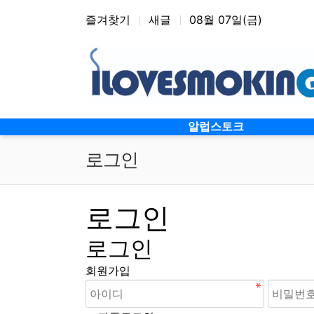
상단 네비
즐겨찾기
새글
08월 07일(금)
메인 메뉴
알럽스토크
로그인
로그인
로그인
회원가입