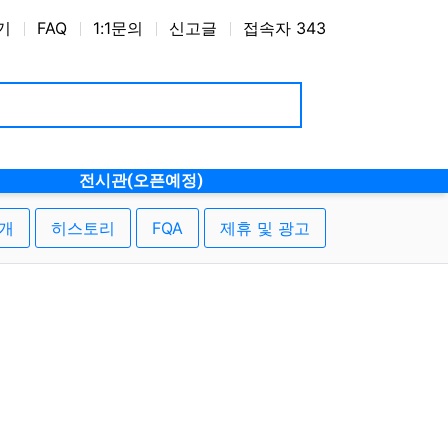
기
FAQ
1:1문의
신고글
접속자 343
전시관(오픈예정)
개
히스토리
FQA
제휴 및 광고