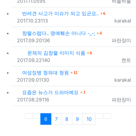
등록일
조회
등록자
2017.11.05
95
하늘하늘
댓글
반려견 사고가 이슈가 되고 있군요..
6
등록일
조회
등록자
2017.10.23
113
karakal
댓글
창렬스럽다.. 명예훼손 아니다 -_-;
4
등록일
조회
등록자
2017.09.20
136
파란장미
댓글
문제의 김창렬 이미지 식품
6
등록일
조회
등록자
2017.09.22
140
켄트
댓글
여성징병 청와대 청원
12
등록일
조회
등록자
2017.09.01
130
karakal
댓글
요즘은 뉴스가 드라마예요
3
등록일
조회
등록자
2017.08.29
116
파란장미
(first)
(previous)
(current)
(next)
(last)
6
7
8
9
10