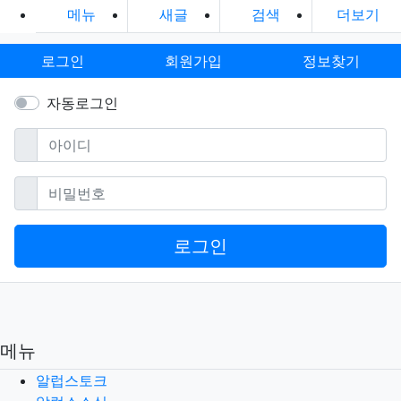
메뉴
새글
검색
더보기
로그인
회원가입
정보찾기
자동로그인
필수
아이디
필수
비밀번호
로그인
메뉴
알럽스토크