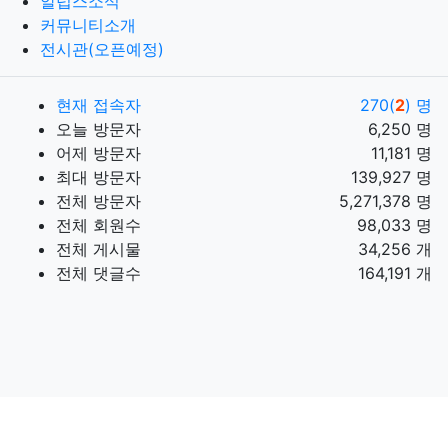
알럽스소식
커뮤니티소개
전시관(오픈예정)
현재 접속자
270(
2
) 명
오늘 방문자
6,250 명
어제 방문자
11,181 명
최대 방문자
139,927 명
전체 방문자
5,271,378 명
전체 회원수
98,033 명
전체 게시물
34,256 개
전체 댓글수
164,191 개