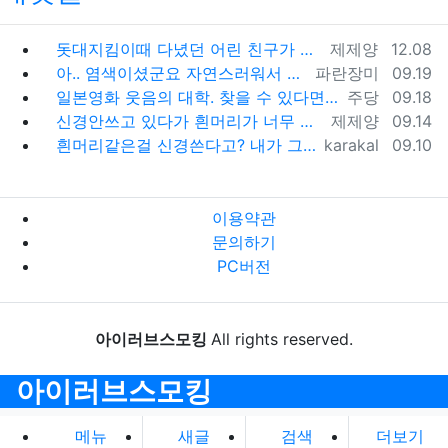
등록자
등록일
돗대지킴이때 다녔던 어린 친구가 갑자기 생각나네요. 예전에 카톡 프사에서 한번 봤었는데 똑닮은 딸은 키우던데 시간이 참 빨리 자나갔어요.
제제양
12.08
등록자
등록일
아.. 염색이셨군요 자연스러워서 몰랐어요 ^_^;
파란장미
09.19
등록자
등록일
일본영화 웃음의 대학. 찾을 수 있다면 추천. 창문너머 100세 노인이던가 그 것도 재미있고 라스트 세듀스 라는 영화도 명품입니다. 좋은 영화 …
주당
09.18
등록자
등록일
신경안쓰고 있다가 흰머리가 너무 많은 상태에서 갑자기 염색을 하고 나니...그 순간 전과 후과 달라진 느낌이 확~. 그 자각이 이제 염색 안하고…
제제양
09.14
등록자
등록일
흰머리같은걸 신경쓴다고? 내가 그딴걸 신경쓰지 않는다는건 오프모임 나온 사람들은 다 알겠지..ㅋㅋㅋ
karakal
09.10
이용약관
문의하기
PC버전
아이러브스모킹
All rights reserved.
아이러브스모킹
메뉴
새글
검색
더보기