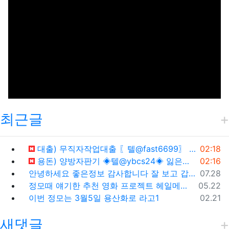
최근글
등록일
대출) 무직자작업대출 〖텔@fast6699〗 작업대출하는곳 만19세작업대출1
02:18
등록일
용돈) 양방자판기 ◈텔@ybcs24◈ 잃은돈반환 양방자판기1
02:16
등록일
안녕하세요 좋은정보 감사합니다 잘 보고 갑니다1
07.28
등록일
정모때 얘기한 추천 영화 프로젝트 헤일메리, 추천해요1
05.22
등록일
이번 정모는 3월5일 용산화로 라고1
02.21
새댓글